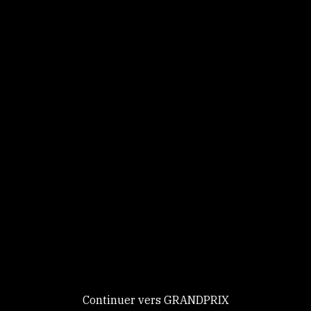
Panneau de gestion des cookies
We are working in Test Environment
Identifiez-vous
Ce site utilise des
cookies et vous
donne le
Continuer
contrôle sur
ceux que vous
souhaitez activer
Nouveau chez GRANDPRIX ?
Creer votre compte
Continuer vers GRANDPRIX
GRANDPRIX